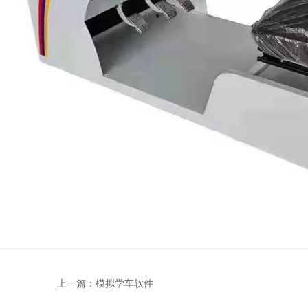
上一篇：模拟学车软件