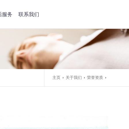
后服务
联系我们
主页
关于我们
荣誉资质